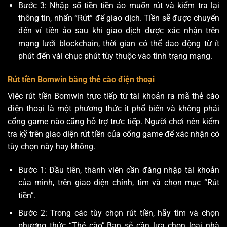
Bước 3: Nhập số tiền tiền ảo muốn rút và kiểm tra lại
thông tin, nhấn “Rút” để giao dịch. Tiền sẽ được chuyển
đến ví tiền ảo sau khi giao dịch được xác nhận trên
mạng lưới blockchain, thời gian có thể dao động từ ít
phút đến vài chục phút tùy thuộc vào tình trạng mạng.
Rút tiền Bomwin bằng thẻ cào điện thoại
Việc rút tiền Bomwin trực tiếp từ tài khoản ra mã thẻ cào
điện thoại là một phương thức ít phổ biến và không phải
cổng game nào cũng hỗ trợ trực tiếp. Người chơi nên kiểm
tra kỹ trên giao diện rút tiền của cổng game để xác nhận có
tùy chọn này hay không.
Bước 1: Đầu tiên, thành viên cần đăng nhập tài khoản
của mình, trên giao diện chính, tìm và chọn mục “Rút
tiền”.
Bước 2: Trong các tùy chọn rút tiền, hãy tìm và chọn
phương thức “Thẻ cào”.Bạn sẽ cần lựa chọn loại nhà