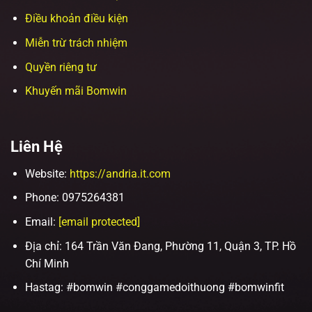
Điều khoản điều kiện
Miễn trừ trách nhiệm
Quyền riêng tư
Khuyến mãi Bomwin
Liên Hệ
Website:
https://andria.it.com
Phone:
0975264381
Email:
[email protected]
Địa chỉ:
164 Trần Văn Đang, Phường 11, Quận 3, TP. Hồ
Chí Minh
Hastag:
#bomwin #conggamedoithuong #bomwinfit