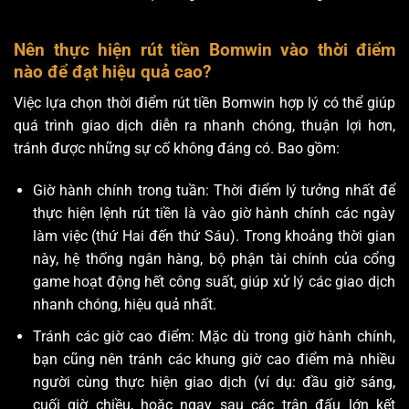
Nên thực hiện rút tiền Bomwin vào thời điểm
nào để đạt hiệu quả cao?
Việc lựa chọn thời điểm rút tiền Bomwin hợp lý có thể giúp
quá trình giao dịch diễn ra nhanh chóng, thuận lợi hơn,
tránh được những sự cố không đáng có. Bao gồm:
Giờ hành chính trong tuần: Thời điểm lý tưởng nhất để
thực hiện lệnh rút tiền là vào giờ hành chính các ngày
làm việc (thứ Hai đến thứ Sáu). Trong khoảng thời gian
này, hệ thống ngân hàng, bộ phận tài chính của cổng
game hoạt động hết công suất, giúp xử lý các giao dịch
nhanh chóng, hiệu quả nhất.
Tránh các giờ cao điểm: Mặc dù trong giờ hành chính,
bạn cũng nên tránh các khung giờ cao điểm mà nhiều
người cùng thực hiện giao dịch (ví dụ: đầu giờ sáng,
cuối giờ chiều, hoặc ngay sau các trận đấu lớn kết