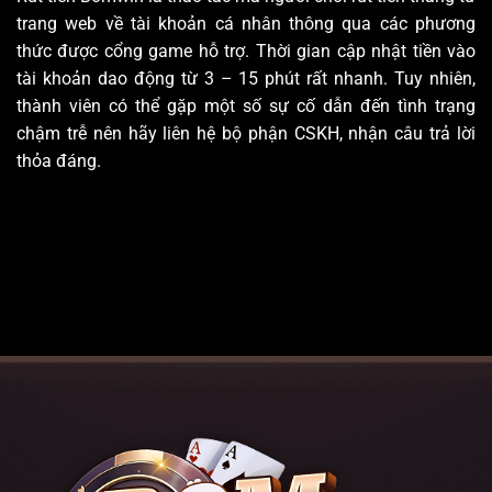
trang web về tài khoản cá nhân thông qua các phương
thức được cổng game hỗ trợ. Thời gian cập nhật tiền vào
tài khoản dao động từ 3 – 15 phút rất nhanh. Tuy nhiên,
thành viên có thể gặp một số sự cố dẫn đến tình trạng
chậm trễ nên hãy liên hệ bộ phận CSKH, nhận câu trả lời
thỏa đáng.