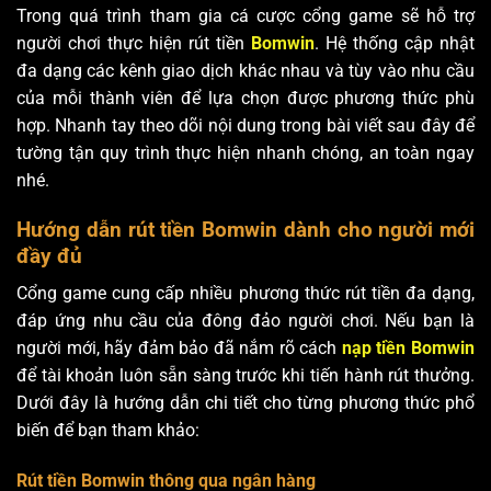
Trong quá trình tham gia cá cược cổng game sẽ hỗ trợ
người chơi thực hiện rút tiền
Bomwin
. Hệ thống cập nhật
đa dạng các kênh giao dịch khác nhau và tùy vào nhu cầu
của mỗi thành viên để lựa chọn được phương thức phù
hợp. Nhanh tay theo dõi nội dung trong bài viết sau đây để
tường tận quy trình thực hiện nhanh chóng, an toàn ngay
nhé.
Hướng dẫn rút tiền Bomwin dành cho người mới
đầy đủ
Cổng game cung cấp nhiều phương thức rút tiền đa dạng,
đáp ứng nhu cầu của đông đảo người chơi. Nếu bạn là
người mới, hãy đảm bảo đã nắm rõ cách
nạp tiền Bomwin
để tài khoản luôn sẵn sàng trước khi tiến hành rút thưởng.
Dưới đây là hướng dẫn chi tiết cho từng phương thức phổ
biến để bạn tham khảo:
Rút tiền Bomwin thông qua ngân hàng