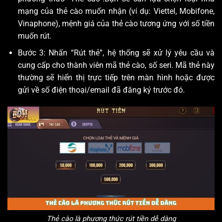
mạng của thẻ cào muốn nhận (ví dụ: Viettel, Mobifone,
Vinaphone), mệnh giá của thẻ cào tương ứng với số tiền
muốn rút.
Bước 3: Nhấn “Rút thẻ”, hệ thống sẽ xử lý yêu cầu và
cung cấp cho thành viên mã thẻ cào, số seri. Mã thẻ này
thường sẽ hiển thị trực tiếp trên màn hình hoặc được
gửi về số điện thoại/email đã đăng ký trước đó.
Thẻ cào là phương thức rút tiền dễ dàng