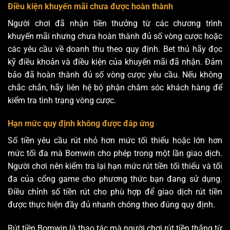
Điều kiện khuyến mãi chưa được hoàn thành
Người chơi đã nhận tiền thưởng từ các chương trình
khuyến mãi nhưng chưa hoàn thành đủ số vòng cược hoặc
các yêu cầu về doanh thu theo quy định. Bet thủ hãy đọc
kỹ điều khoản và điều kiện của khuyến mãi đã nhận. Đảm
bảo đã hoàn thành đủ số vòng cược yêu cầu. Nếu không
chắc chắn, hãy liên hệ bộ phận chăm sóc khách hàng để
kiểm tra tình trạng vòng cược.
Hạn mức quy định không được đáp ứng
Số tiền yêu cầu rút nhỏ hơn mức tối thiểu hoặc lớn hơn
mức tối đa mà Bomwin cho phép trong một lần giao dịch.
Người chơi nên kiểm tra lại hạn mức rút tiền tối thiểu và tối
đa của cổng game cho phương thức bạn đang sử dụng.
Điều chỉnh số tiền rút cho phù hợp để giao dịch rút tiền
được thực hiện đầy đủ nhanh chóng theo đúng quy định.
Rút tiền Bomwin là thao tác mà người chơi rút tiền thắng từ