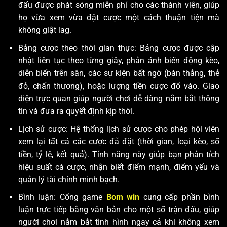
đấu được phát sóng miễn phí cho các thành viên, giúp
họ vừa xem vừa đặt cược một cách thuận tiện mà
không giật lag.
Bảng cược theo thời gian thực: Bảng cược được cập
nhật liên tục theo từng giây, phản ánh biến động kèo,
diễn biến trên sân, các sự kiện bất ngờ (bàn thắng, thẻ
đỏ, chấn thương), hoặc lượng tiền cược đổ vào. Giao
diện trực quan giúp người chơi dễ dàng nắm bắt thông
tin và đưa ra quyết định kịp thời.
Lịch sử cược: Hệ thống lịch sử cược cho phép hội viên
xem lại tất cả các cược đã đặt (thời gian, loại kèo, số
tiền, tỷ lệ, kết quả). Tính năng này giúp bạn phân tích
hiệu suất cá cược, nhận biết điểm mạnh, điểm yếu và
quản lý tài chính minh bạch.
Bình luận: Cổng game
Bom win
cung cấp phần bình
luận trực tiếp bằng văn bản cho một số trận đấu, giúp
người chơi nắm bắt tình hình ngay cả khi không xem