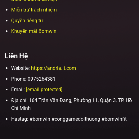
Miễn trừ trách nhiệm
Quyền riêng tư
Khuyến mãi Bomwin
Liên Hệ
Website:
https://andria.it.com
Phone:
0975264381
Email:
[email protected]
Địa chỉ:
164 Trần Văn Đang, Phường 11, Quận 3, TP. Hồ
Chí Minh
Hastag:
#bomwin #conggamedoithuong #bomwinfit