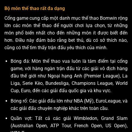
Bộ môn thể thao rất đa dạng
Cổng game cung cấp một danh mục thể thao Bomwin rộng
lớn các môn thể thao để người chơi lựa chọn, từ những
môn phổ biến nhất cho đến những môn ít được biết đến
hơn. Điều này đảm bảo rằng bet thủ, dù có sở thích nào,
cũng có thể tìm thấy trận đấu yêu thích của mình.
Bóng đá: Môn thể thao vua luôn là tâm điểm tại cổng
game, với hàng ngàn trận đấu từ các giải vô địch hàng
đầu thế giới như Ngoại hạng Anh (Premier League), La
Liga, Serie Kèo, Bundesliga, Champions League, World
Cup, Euro, đến các giải đấu quốc gia và khu vực.
Bóng rổ: Các giải đấu lớn như NBA (Mỹ), EuroLeague, và
các giải đấu chuyên nghiệp khác trên toàn cầu.
Quần vợt: Tất cả các giải Wimbledon, Grand Slam
(Australian Open, ATP Tour, French Open, US Open),