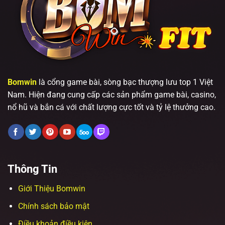
Bomwin
là cổng game bài, sòng bạc thượng lưu top 1 Việt
Nam. Hiện đang cung cấp các sản phẩm game bài, casino,
nổ hũ và bắn cá với chất lượng cực tốt và tỷ lệ thưởng cao.
Thông Tin
Giới Thiệu Bomwin
Chính sách bảo mật
Điều khoản điều kiện