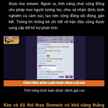
được live stream. Ngoài ra, tính năng chat cộng đồng
cho phép mọi người tương tác, chia sẻ nhận định, kinh
nghiệm và cảm xúc, tạo nên cộng đồng sôi động, gắn
kết. Thông tin thống kê chi tiết về trận đấu cũng được
cung cấp để hỗ trợ phân tích.
Tính năng bình luận được đánh giá cao
Kèo cá độ thể thao Bomwin có khả năng thắng