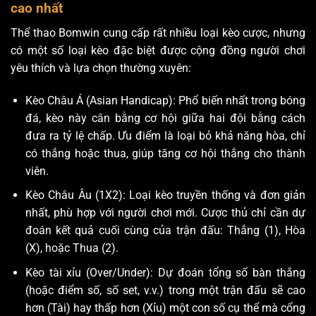
cao nhất
Thể thao Bomwin cung cấp rất nhiều loại kèo cược, nhưng
có một số loại kèo đặc biệt được cộng đồng người chơi
yêu thích và lựa chọn thường xuyên:
Kèo Châu Á (Asian Handicap): Phổ biến nhất trong bóng
đá, kèo này cân bằng cơ hội giữa hai đội bằng cách
đưa ra tỷ lệ chấp. Ưu điểm là loại bỏ khả năng hòa, chỉ
có thắng hoặc thua, giúp tăng cơ hội thắng cho thành
viên.
Kèo Châu Âu (1X2): Loại kèo truyền thống và đơn giản
nhất, phù hợp với người chơi mới. Cược thủ chỉ cần dự
đoán kết quả cuối cùng của trận đấu: Thắng (1), Hòa
(X), hoặc Thua (2).
Kèo tài xỉu (Over/Under): Dự đoán tổng số bàn thắng
(hoặc điểm số, số set, v.v.) trong một trận đấu sẽ cao
hơn (Tài) hay thấp hơn (Xỉu) một con số cụ thể mà cổng