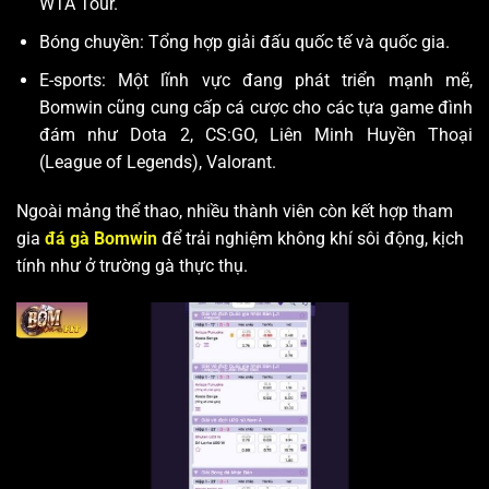
WTA Tour.
Bóng chuyền: Tổng hợp giải đấu quốc tế và quốc gia.
E-sports: Một lĩnh vực đang phát triển mạnh mẽ,
Bomwin cũng cung cấp cá cược cho các tựa game đình
đám như Dota 2, CS:GO, Liên Minh Huyền Thoại
(League of Legends), Valorant.
Ngoài mảng thể thao, nhiều thành viên còn kết hợp tham
gia
đá gà Bomwin
để trải nghiệm không khí sôi động, kịch
tính như ở trường gà thực thụ.