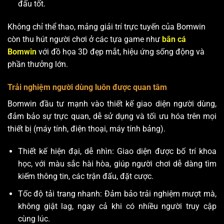
đấu tốt.
Không chỉ thể thao, mảng giải trí trực tuyến của Bomwin
còn thu hút người chơi ở các tựa game như
bắn cá
Bomwin
với đồ họa 3D đẹp mắt, hiệu ứng sống động và
phần thưởng lớn.
Trải nghiệm người dùng luôn được quan tâm
Bomwin đầu tư mạnh vào thiết kế giao diện người dùng,
đảm bảo sự trực quan, dễ sử dụng và tối ưu hóa trên mọi
thiết bị (máy tính, điện thoại, máy tính bảng).
Thiết kế hiện đại, dễ nhìn: Giao diện được bố trí khoa
học, với màu sắc hài hòa, giúp người chơi dễ dàng tìm
kiếm thông tin, các trận đấu, đặt cược.
Tốc độ tải trang nhanh: Đảm bảo trải nghiệm mượt mà,
không giật lag, ngay cả khi có nhiều người truy cập
cùng lúc.