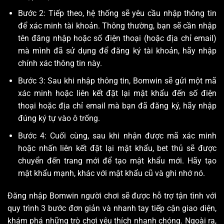
Bước 2: Tiếp theo, hệ thống sẽ yêu cầu nhập thông tin
để xác minh tài khoản. Thông thường, bạn sẽ cần nhập
tên đăng nhập hoặc số điện thoại (hoặc địa chỉ email)
mà mình đã sử dụng để đăng ký tài khoản, hãy nhập
chính xác thông tin này.
Bước 3: Sau khi nhập thông tin, Bomwin sẽ gửi một mã
xác minh hoặc liên kết đặt lại mật khẩu đến số điện
thoại hoặc địa chỉ email mà bạn đã đăng ký, hãy nhập
đúng ký tự vào ô trống.
Bước 4: Cuối cùng, sau khi nhận được mã xác minh
hoặc nhấn liên kết đặt lại mật khẩu, bet thủ sẽ được
chuyển đến trang mới để tạo mật khẩu mới. Hãy tạo
mật khẩu mạnh, khác với mật khẩu cũ và ghi nhớ nó.
Đăng nhập Bomwin người chơi sẽ được hỗ trợ tận tình với
quy trình 3 bước đơn giản và nhanh tay tiếp cận giao diện,
khám phá những trò chơi yêu thích nhanh chóng. Ngoài ra,