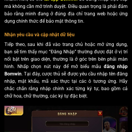
mà không cần mở trình duyệt. Điều quan trọng là phải đảm
bảo rằng mình đang ở đúng địa chỉ trang web hoặc ứng
dụng chính thức để bảo mật thông tin.
Nhận yêu cầu và cập nhật dữ liệu
Tiếp theo, sau khi đã vào trang chủ hoặc mở ứng dụng,
bạn sẽ tìm thấy mục “Đăng Nhập” thường được đặt ở vị trí
nổi bật trên giao diện, thường là ở góc trên bên phải màn
hình. Nhấp chọn nút này để mở biểu mẫu
đăng nhập
Bomwin
. Tại đây, cược thủ sẽ được yêu cầu nhập tên đăng
nhập, mật khẩu, mã xác thực tại các ô tương ứng. Hãy
chắc chắn rằng nhập chính xác từng ký tự, bao gồm cả
chữ hoa, chữ thường, các ký tự đặc biệt.