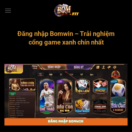
Chuyển
đến
nội
dung
Đăng nhập Bomwin – Trải nghiệm
cổng game xanh chín nhất